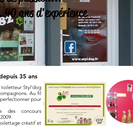
0 ans d'expérience
r depuis 35 ans
toiletteur Styl'dog
compagnons. Au fil
 perfectionner pour
.
ée des concours
 2009.
ilettage créatif et