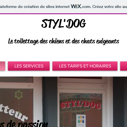
lateforme de création de sites internet
.com
. Créez votre site au
STYL'DOG
Le toilettage des chiens et des chats exigeants
LES SERVICES
LES TARIFS ET HORAIRES
s de passion...